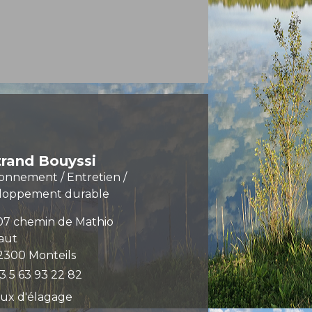
trand Bouyssi
onnement / Entretien /
loppement durable
07 chemin de Mathio
aut
2300 Monteils
3 5 63 93 22 82
ux d'élagage