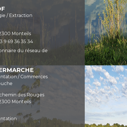
DF
ie / Extraction
2300 Monteils
3 9 69 36 35 34
onnaire du réseau de
TERMARCHE
entation / Commerces
ouche
 chemin des Rouges
2300 Monteils
ntation