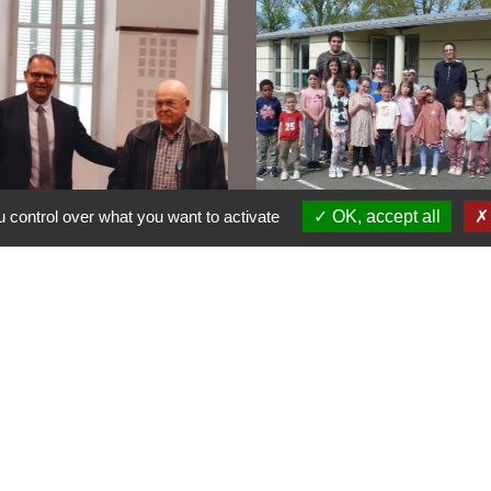
 control over what you want to activate
OK, accept all
engagement associatif
Le centre de loisirs fête
négétique honore
ans d'activités éducativ
rnard Frézal
et ludiques