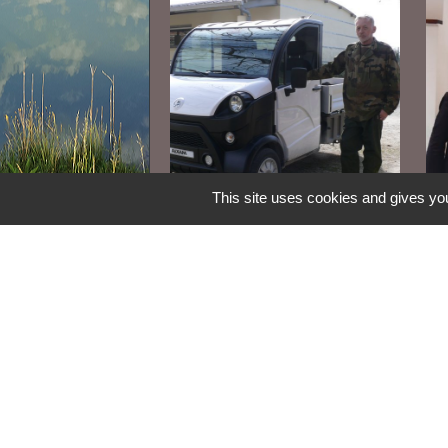
This site uses cookies and gives you
Le service technique
L'
s'équipe
cy
Be