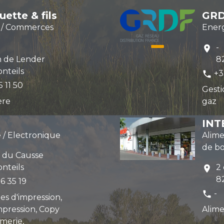
ette & fils
GR
n / Commerces
Energ
-
location_on
n de Lender
8
nteils
+3
phone
5 11 50
Gesti
ère
gaz
IN
 / Electronique
Alim
de b
e du Causse
nteils
2
location_on
8
6 35 19
-
phone
s d'impression,
mpression, Copy
Alime
imerie,