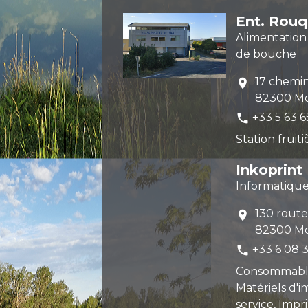
Ent. Rouqu
Alimentatio
de bouche
17 chemi
location_on
82300 Mo
+33 5 63 6
phone
Station fruiti
Inkoprint
Informatique
130 rout
location_on
82300 Mo
+33 6 08 3
phone
Consommable
Matériels d'i
service, Impr