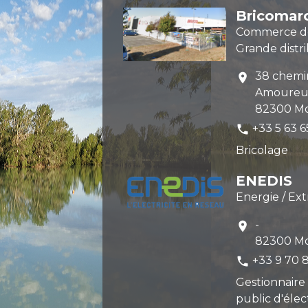
Bricomar
Commerce de 
Grande distr
38 chemi
location_on
Amoureu
82300 Mo
+33 5 63 6
phone
Bricolage
ENEDIS
Energie / Ext
-
location_on
82300 Mo
+33 9 70 
phone
Gestionnaire
public d'élect