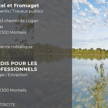
tel et Fromaget
ents / Travaux publics
83 chemin de Lugan
as
2300 Monteils
pente métallique
DIS POUR LES
FESSIONNELS
ie / Extraction
2300 Monteils
TRICITE