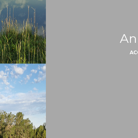
An
AC