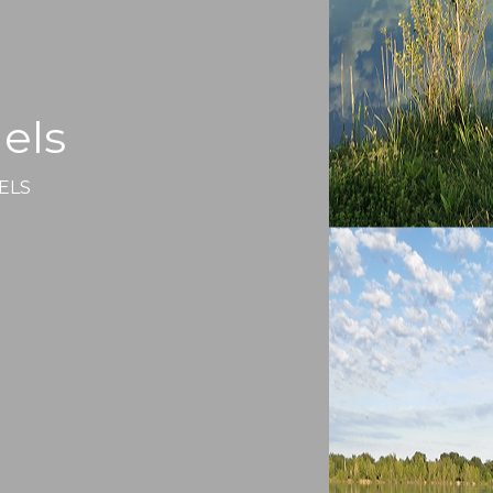
els
ELS