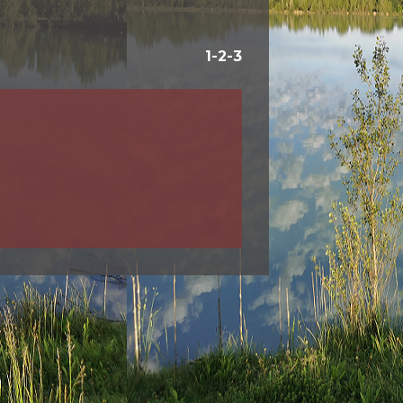
1
-2
-3