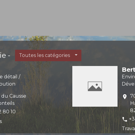
e -
Toutes les catégories
Ber
détail /
Envir
ibution
Déve
e du Causse
7
location_on
nteils
H
8
2 80 10
+3
phone
s
Trava