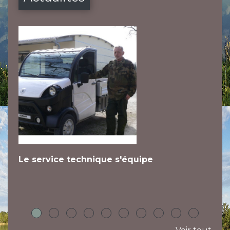
Le service technique s'équipe
L
h