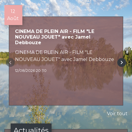
12
Août
CINEMA DE PLEIN AIR - FILM "LE
NOUVEAU JOUET" avec Jamel
Debbouze
CINEMA DE PLEIN AIR - FILM "LE
NOUVEAU JOUET" avec Jamel Debbouze
keyboard_arrow_left
keyboard_arrow_right
12/08/2026 20:30
Voir tout
Actualités