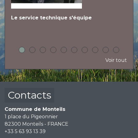
Le service technique s'équipe
L
h
Voir tout
Contacts
Commune de Monteils
1 place du Pigeonnier
82300 Monteils - FRANCE
+33 5 63 93 13 39