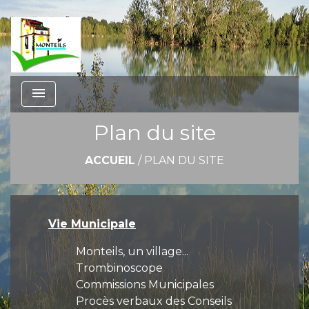
menu
Plan du site
ACCUEIL
/
PLAN DU SITE
Vie Municipale
Monteils, un village...
Trombinoscope
Commissions Municipales
Procès verbaux des Conseils