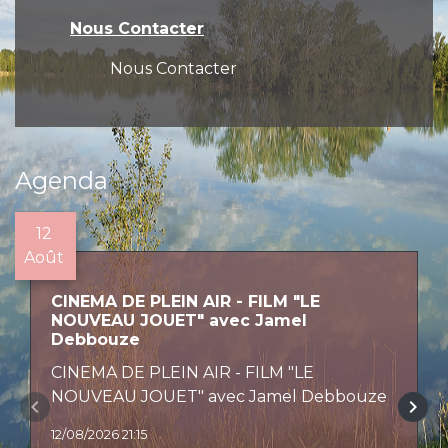
Nous Contacter
Nous Contacter
Agenda
12
Août
CINEMA DE PLEIN AIR - FILM "LE
NOUVEAU JOUET" avec Jamel
Debbouze
CINEMA DE PLEIN AIR - FILM "LE
NOUVEAU JOUET" avec Jamel Debbouze
keyboard_arrow_left
keyboard_arrow_right
12/08/2026 21:15