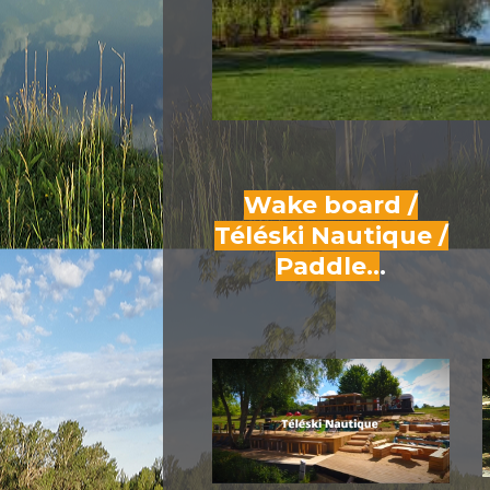
Wake board /
Téléski Nautique /
Paddle..
.