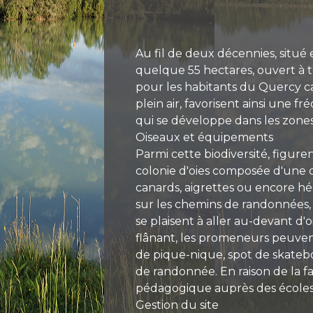
Au fil de deux décennies, situé
quelque 55 hectares, ouvert à to
pour les habitants du Quercy ca
plein air, favorisent ainsi une f
qui se développe dans les zones
Oiseaux et équipements
Parmi cette biodiversité, figur
colonie d'oies composée d'une c
canards, aigrettes ou encore h
sur les chemins de randonnées, 
se plaisent à aller au-devant d'
flânant, les promeneurs peuven
de pique-nique, spot de skateb
de randonnée. En raison de la fa
pédagogique auprès des écoles 
Gestion du site