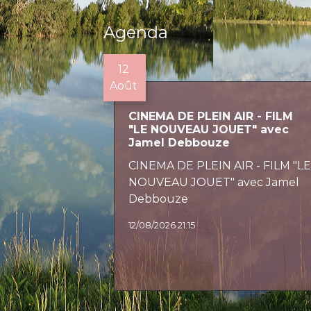
Agenda
12
Août
CINEMA DE PLEIN AIR - FILM
"LE NOUVEAU JOUET" avec
Jamel Debbouze
CINEMA DE PLEIN AIR - FILM "L
NOUVEAU JOUET" avec Jamel
Debbouze
12/08/2026 21:15