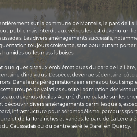
 entièrement sur la commune de Monteils, le parc de La Lè
ut public mais interdit aux véhicules, est devenu un lieu 
ussadais. Les divers aménagements successifs, notamment
réquentation toujours croissante, sans pour autant porter 
 humides ou les massifs boisés.
ent quelques oiseaux emblématiques du parc de La Lère, a
entaine d'individus. L'espèce, devenue sédentaire, côtoi
érons. Dans leurs pérégrinations aériennes ou tout sim
cette troupe de volatiles suscite l'admiration des visit
oiseaux devenus dociles. Au gré d'une balade sur les chem
t découvrir divers aménagements parmi lesquels, espace
oard, infrastructure pour aéromodélisme, parcours spor
une et de la flore riches et variées, le parc de La Lère 
du Caussadais ou du centre aéré le Darel en Quercy.