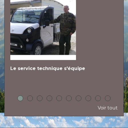
Le service technique s'équipe
L
h
Voir tout