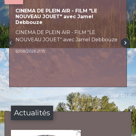
CINEMA DE PLEIN AIR - FILM "LE
NOUVEAU JOUET" avec Jamel
Debbouze
CINEMA DE PLEIN AIR - FILM "LE
NOUVEAU JOUET" avec Jamel Debbouze
keyboard_arrow_left
keyboard_arrow_right
12/08/2026 21:15
Voir tout
Actualités