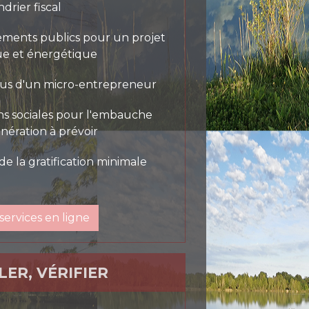
drier fiscal
ements publics pour un projet
que et énergétique
us d'un micro-entrepreneur
ons sociales pour l'embauche
unération à prévoir
e la gratification minimale
services en ligne
LER, VÉRIFIER