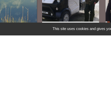
This site uses cookies and gives you
Le service technique
L'
s'équipe
cy
Be
Contacts