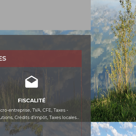
ES
drafts
FISCALITÉ
cro-entreprise,
TVA,
CFE,
Taxes -
utions,
Crédits d’impôt,
Taxes locales…