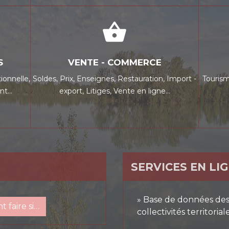
shopping_basket
S
VENTE - COMMERCE
ionnelle,
Soldes,
Prix,
Enseignes,
Restauration,
Import -
Touris
nt…
export,
Litiges,
Vente en ligne…
SERVICES EN LI
Base de données des 
 faire si…
collectivités territorial