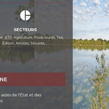
pie_chart
SECTEURS
me,
BTP
,
Agriculture,
Poids lourds,
Taxi,
Édition,
Artistes,
Sécurité, …
GNE
aides de l'État et des
es