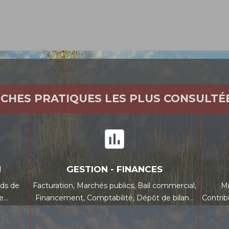
ICHES PRATIQUES LES PLUS CONSULTÉ
assessment
N
GESTION - FINANCES
ds de
Facturation,
Marchés publics,
Bail commercial,
Mi
se…
Financement,
Comptabilité,
Dépôt de bilan…
Contrib