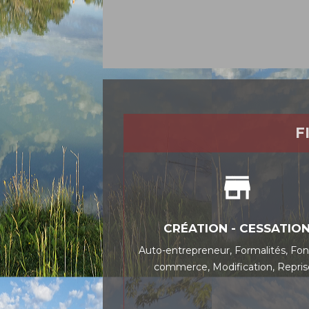
F
store
CRÉATION - CESSATIO
Auto-entrepreneur,
Formalités,
Fon
commerce,
Modification,
Repri