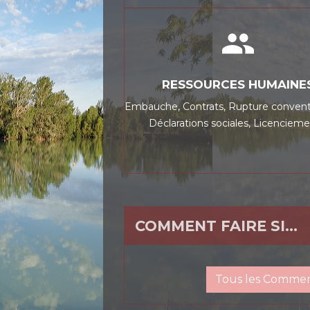
people
RESSOURCES HUMAINE
Embauche,
Contrats,
Rupture convent
Déclarations sociales,
Licencieme
COMMENT FAIRE SI…
Tous les Comment