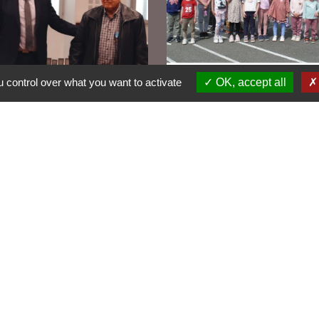
 control over what you want to activate
OK, accept all
engagement associatif
Le centre de loisirs fête
négétique honore
ans d'activités éducativ
rnard Frézal
et ludiques