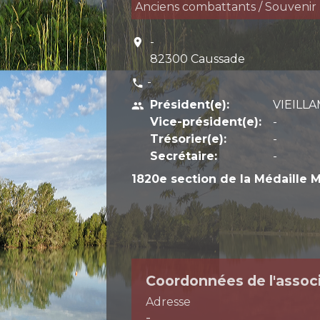
Anciens combattants / Souvenir
-
location_on
82300 Caussade
-
phone
Président(e):
VIEILL
people
Vice-président(e):
-
Trésorier(e):
-
Secrétaire:
-
1820e section de la Médaille Mi
Coordonnées de l'assoc
Adresse
-