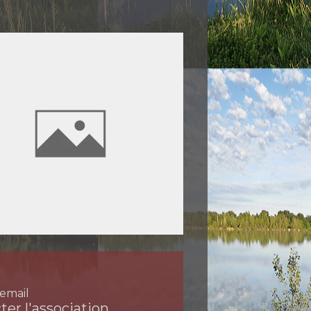
email
ter l'association