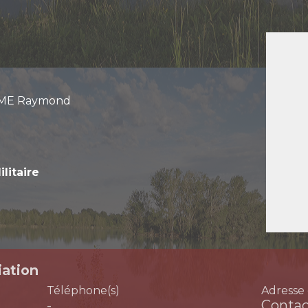
AME Raymond
litaire
iation
Téléphone(s)
Adresse 
-
Contac