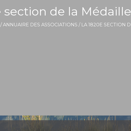
 section de la Médaille 
/
ANNUAIRE DES ASSOCIATIONS
/
LA 1820E SECTION D