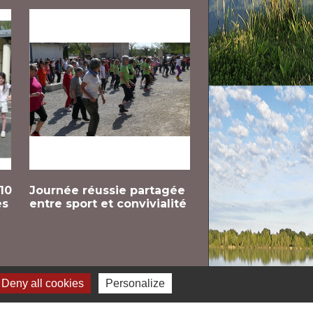
 10
Journée réussie partagée
Un choeur et une
es
entre sport et convivialité
un concert solida
Deny all cookies
Personalize
Voir tout