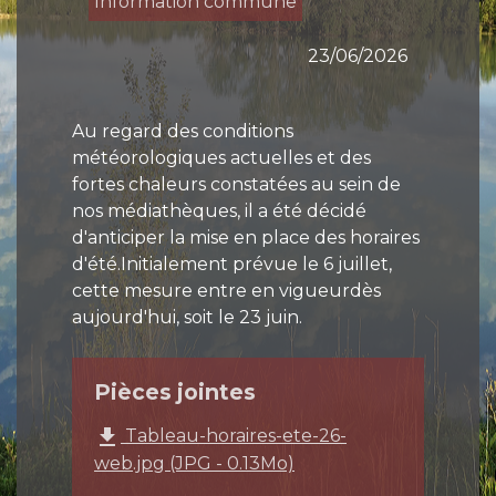
Information commune
23/06/2026
Au regard des conditions
météorologiques actuelles et des
fortes chaleurs constatées au sein de
nos médiathèques, il a été décidé
d'anticiper la mise en place des horaires
d'été.Initialement prévue le 6 juillet,
cette mesure entre en vigueurdès
aujourd'hui, soit le 23 juin.
Pièces jointes
file_download
Tableau-horaires-ete-26-
web.jpg (JPG - 0.13Mo)