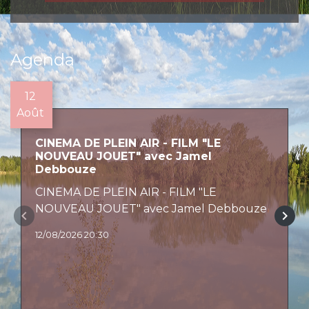
Agenda
12
Août
CINEMA DE PLEIN AIR - FILM "LE
NOUVEAU JOUET" avec Jamel
Debbouze
CINEMA DE PLEIN AIR - FILM "LE
NOUVEAU JOUET" avec Jamel Debbouze
keyboard_arrow_left
keyboard_arrow_right
12/08/2026 20:30