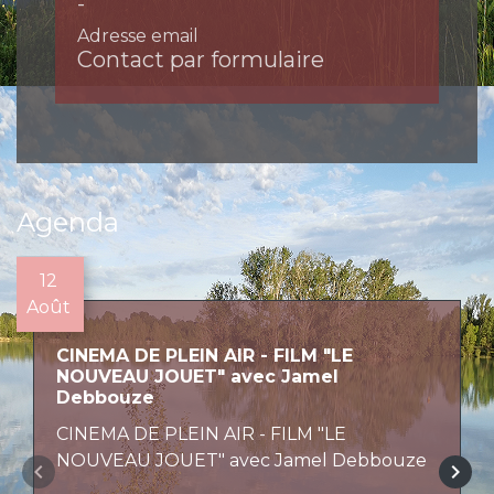
-
Adresse email
Contact par formulaire
Agenda
12
Août
CINEMA DE PLEIN AIR - FILM "LE
NOUVEAU JOUET" avec Jamel
Debbouze
CINEMA DE PLEIN AIR - FILM "LE
NOUVEAU JOUET" avec Jamel Debbouze
keyboard_arrow_left
keyboard_arrow_right