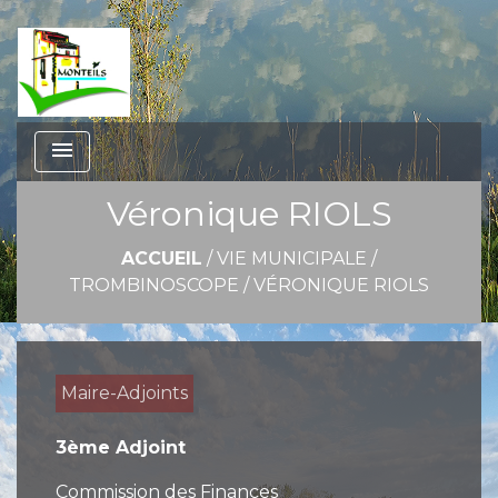
menu
Véronique RIOLS
ACCUEIL
/
VIE MUNICIPALE
/
TROMBINOSCOPE
/
VÉRONIQUE RIOLS
Maire-Adjoints
3ème Adjoint
Commission des Finances