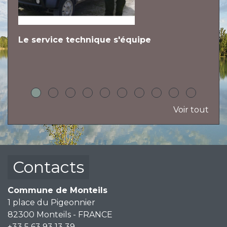
Le service technique s'équipe
L
h
Voir tout
Contacts
Commune de Monteils
1 place du Pigeonnier
82300 Monteils - FRANCE
+33 5 63 93 13 39