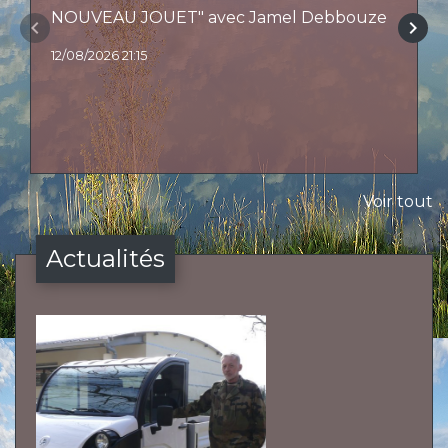
NOUVEAU JOUET" avec Jamel Debbouze
keyboard_arrow_left
keyboard_arrow_right
12/08/2026 21:15
Voir tout
Actualités