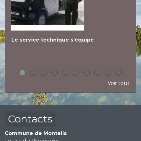
Le service technique s'équipe
L
h
Voir tout
Contacts
Commune de Monteils
1 place du Pigeonnier