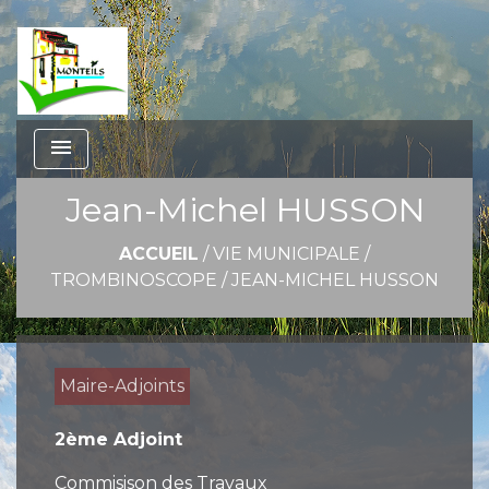
menu
Jean-Michel HUSSON
ACCUEIL
/
VIE MUNICIPALE
/
TROMBINOSCOPE
/
JEAN-MICHEL HUSSON
Maire-Adjoints
2ème Adjoint
Commisison des Travaux