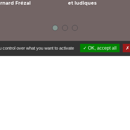
rnard Frézal
et ludiques
 control over what you want to activate
OK, accept all
Dr
G
B
So
que de confidentialité
-
Accessibilité
-
Application mobile