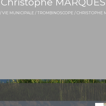
Christophe MARQUES
/
VIE MUNICIPALE
/
TROMBINOSCOPE
/
CHRISTOPHE 