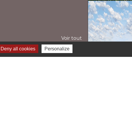
Voir tout
Deny all cookies
Personalize
Liens
ive Fermier 82
AEC de Loubejac
ANATIC
rtir en Tarn et Garonne
 Localiti
-
Plan du site
-