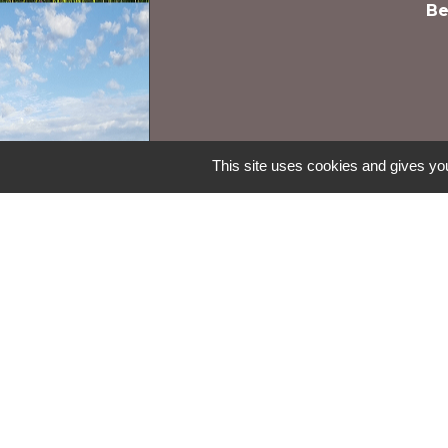
Be
This site uses cookies and gives you
Contacts
Commune de Monteils
1 place du Pigeonnier
82300 Monteils - FRANCE
+33 5 63 93 13 39
Mentions légales
-
Politi