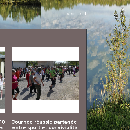
Voir tout
 10
Journée réussie partagée
Un choeur et une
es
entre sport et convivialité
un concert solida